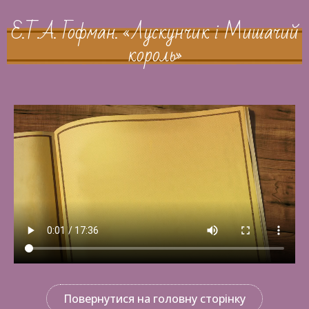
Е.Т.А. Гофман. «Лускунчик і Мишачий
король»
Повернутися на головну сторінку