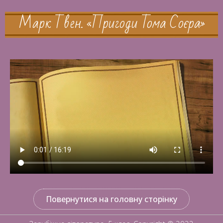
Марк Твен. «Пригоди Тома Соєра»
Повернутися на головну сторінку