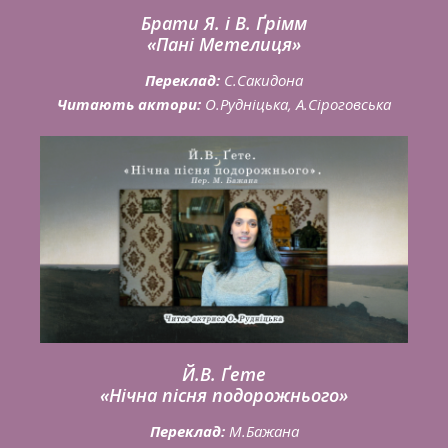
Брати Я. і В. Ґрімм
«Пані Метелиця»
Переклад:
С.Сакидона
Читають актори:
О.Рудніцька, А.Сіроговська
Й.В. Ґете
«Нічна пісня подорожнього»
Переклад:
М.Бажана