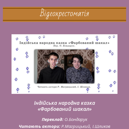
Відеохрестоматія
Індійська народна казка
«Фарбований шакал»
Переклад:
О.Бондарук
Читають актори:
Р.Магрицький, І.Шликов