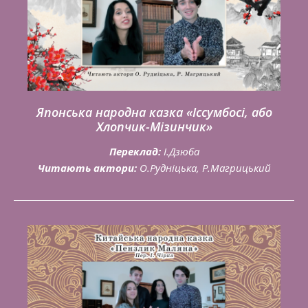
Японська народна казка «Іссумбосі, або
Хлопчик-Мізинчик»
Переклад:
І.Дзюба
Читають актори:
О.Рудніцька, Р.Магрицький