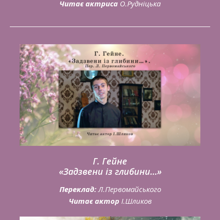
Читає актриса
О.Рудніцька
Г. Гейне
«Задзвени із глибини…»
Переклад:
Л.Первомайського
Читає актор
І.Шликов