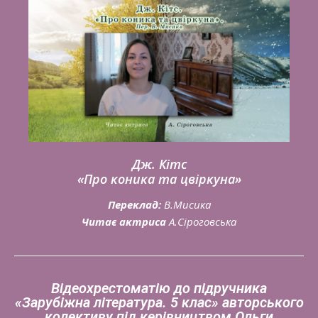
Дж. Кітс
«Про коника та цвіркуна»
Переклад:
В.Мисика
Читає актриса
А.Сіроговська
Відеохрестоматію до підручника
«Зарубіжна література. 5 клас» авторського
колективу під керівництвом Ольги