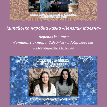
Китайська народна казка «Пензлик Маляна»
Переклад:
І.Чірка
Читають актори:
О.Рудніцька, А.Сіроговська,
Р.Магрицький, І.Шликов