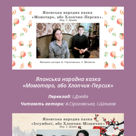
Японська народна казка
«Момотаро, або Хлопчик-Персик»
Переклад:
І.Дзюба
Читають актори:
А.Сіроговська, І.Шликов