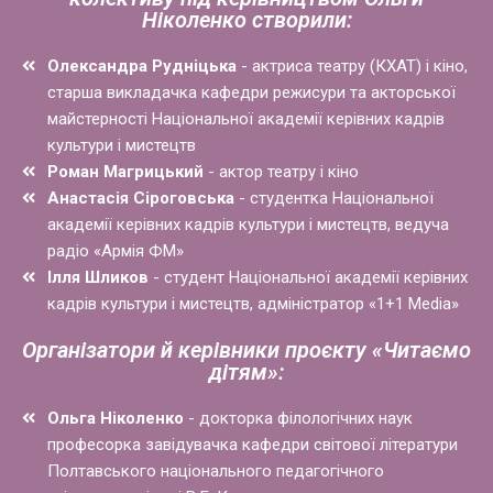
Ніколенко створили:
Олександра Рудніцька
- актриса театру (КХАТ) і кіно,
старша викладачка кафедри режисури та акторської
майстерності Національної академії керівних кадрів
культури і мистецтв
Роман Магрицький
- актор театру і кіно
Анастасія Сіроговська
- студентка Національної
академії керівних кадрів культури і мистецтв, ведуча
радіо «Армія ФМ»
Ілля Шликов
- студент Національної академії керівних
кадрів культури і мистецтв, адміністратор «1+1 Media»
Організатори й керівники проєкту «Читаємо
дітям»:
Ольга Ніколенко
- докторка філологічних наук
професорка завідувачка кафедри світової літератури
Полтавського національного педагогічного